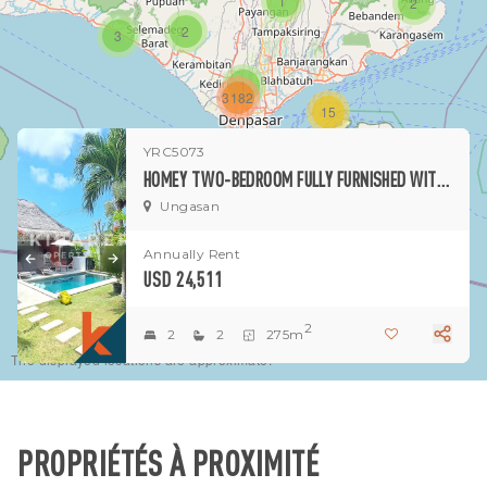
1
2
2
3
1
3182
15
YRC5073
1
HOMEY TWO-BEDROOM FULLY FURNISHED WITH SPACIOUS GARDEN OPEN LIVING VILLA LOCATED IN UNGASAN
Ungasan
Annually Rent
USD 24,511
2
2
2
275m
The displayed locations are approximate.
PROPRIÉTÉS À PROXIMITÉ