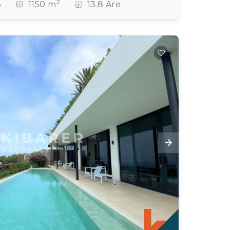
2
8
1150 m
13.8 Are