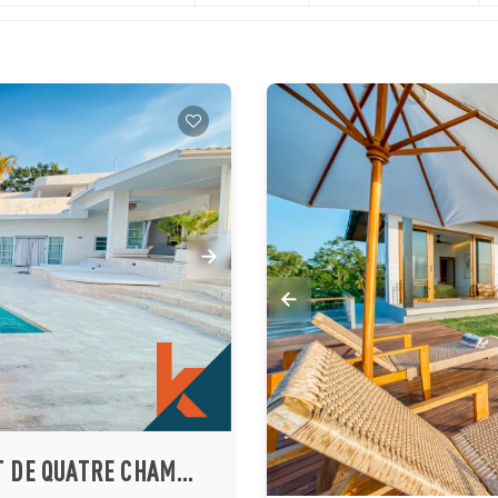
SPACIEUX ET ÉLÉGANT APPARTEMENT DE QUATRE CHAMBRES, PLUS STUDIO ET SALLE DE DIVERTISSEMENT, SITUÉ À ULUWATU