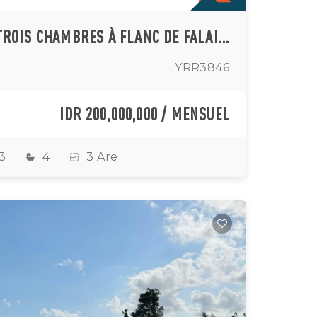
ÉLÉGANTE VILLA DE TROIS CHAMBRES À FLANC DE FALAISE AVEC VUE PANORAMIQUE SUR L'OCÉAN À ULUWATU
YRR3846
IDR 200,000,000 / MENSUEL
3
4
3 Are