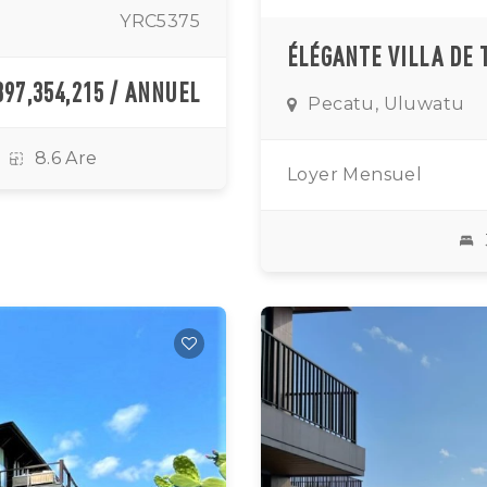
YRC5375
397,354,215 / ANNUEL
Pecatu, Uluwatu
8.6 Are
Loyer Mensuel