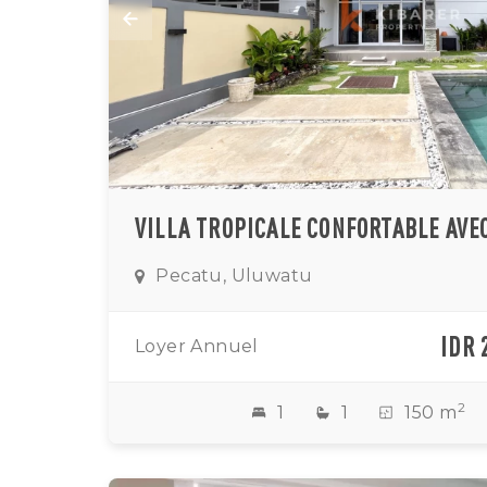
Pecatu, Uluwatu
IDR 
Loyer Annuel
2
1
1
150 m