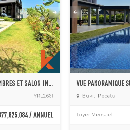
VILLA AVEC VUE SUR L'OCÉAN, 3 CHAMBRES ET SALON INTÉRIEUR – LOCATION À ULUWATU
Bukit, Pecatu
YRL2661
877,825,084 / ANNUEL
Loyer Mensuel