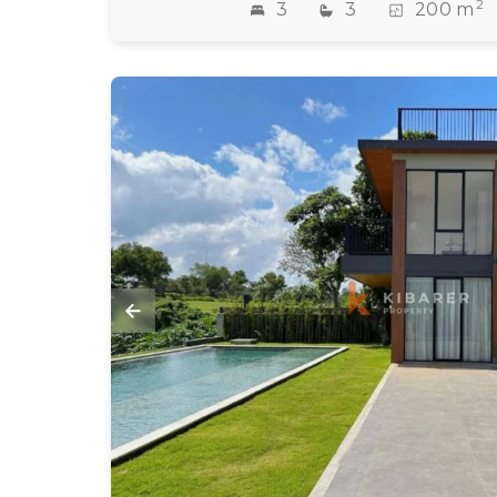
2
3
3
200 m