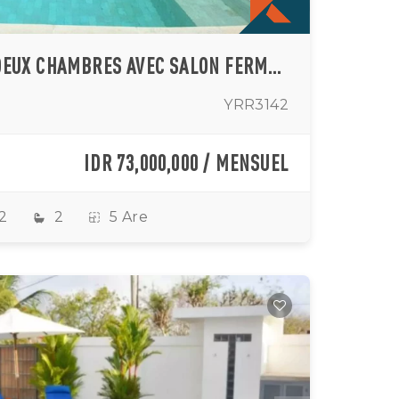
VILLA MODERNE DE DEUX CHAMBRES AVEC SALON FERMÉ ET VUE SUR LA MER À ULUWATU
YRR3142
IDR 73,000,000 / MENSUEL
2
2
5 Are