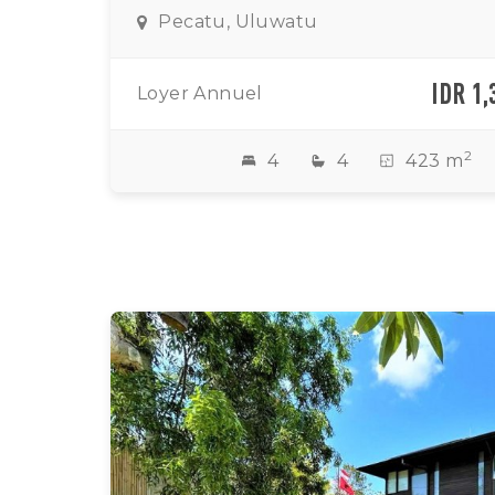
Pecatu, Uluwatu
IDR 1,
Loyer Annuel
2
4
4
423 m