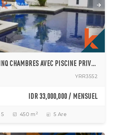
SUPERBE VILLA DE CINQ CHAMBRES AVEC PISCINE PRIVÉE, SALLE DE SPORT, SALLE DE RÉFLEXOLOGIE ET JARDIN À KUTUH – À 5 MINUTES DES PLUS BELLES PLAGES DE BALI
YRR3552
IDR 33,000,000 / MENSUEL
2
5
450 m
5 Are