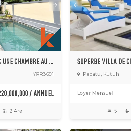
VILLA TROPICALE CONFORTABLE AVEC UNE CHAMBRE AU CŒUR D'ULUWATU
YRR3691
Pecatu, Kutuh
220,000,000 / ANNUEL
Loyer Mensuel
2 Are
5