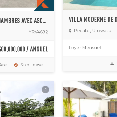
PROPRIÉTÉ D'EXCEPTION DE SEPT CHAMBRES AVEC ASCENSEUR PRIVÉ, TOIT-TERRASSE, GOLF ET PANORAMA OCÉANIQUE À PECATU
Pecatu, Uluwatu
YRV4692
400,000,000 / ANNUEL
Loyer Mensuel
 Are
Sub Lease