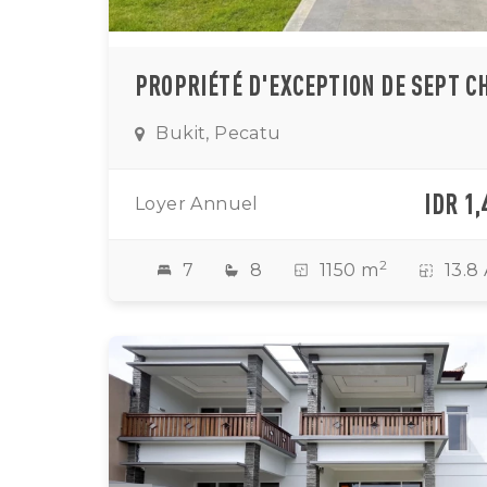
Bukit, Pecatu
IDR 1,
Loyer Annuel
2
7
8
1150 m
13.8