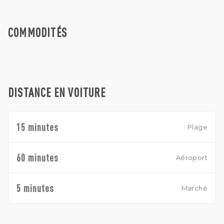
plat et facile à construire, avec un bon accès garantissant
une construction sans heurts et un accès quotidien pratique
pour les futurs occupants.
COMMODITÉS
Situé dans un quartier résidentiel et d'investissement en
plein essor, ce terrain offre un fort potentiel à long terme
dans un endroit connu pour sa forte demande et sa
croissance continue. Un choix polyvalent et stratégique
pour les investisseurs et les promoteurs qui cherchent à
acquérir un terrain à Babakan.
DISTANCE EN VOITURE
15 minutes
Plage
60 minutes
Aéroport
5 minutes
Marché