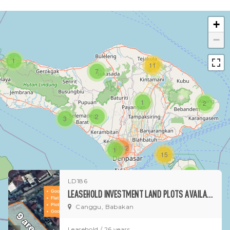
+
−
1
11
7
1
2
2
3
3182
1
15
1
LD186
LEASEHOLD INVESTMENT LAND PLOTS AVAILABLE IN PADANG TAWANG BABAKAN
Canggu, Babakan
Leasehold / 26 years