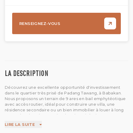
RENSEIGNEZ-VOUS
LA DESCRIPTION
Découvrez une excellente opportunité d'investissement
dans le quartier très prisé de Padang Tawang, à Babakan.
Nous proposons un terrain de 9 ares en bail emphytéotique
avec accès routier, idéal pour construire une villa, une
résidence secondaire ou un bien immobilier à louer à long
terme dans l'un des quartiers les plus prisés de Canggu.
Pour plus de flexibilité, le terrain peut également être divisé
LIRE LA SUITE
en parcelles plus petites de 4,5 ares, 3 ares ou 6 ares, ce qui
vous permet d'adapter la taille à vos besoins. Le terrain est