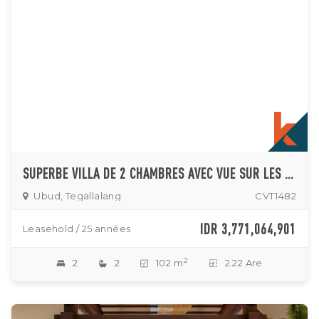
SUPERBE VILLA DE 2 CHAMBRES AVEC VUE SUR LES RIZIÈRES À UBUD
Ubud, Tegallalang
CVT1482
IDR 3,771,064,901
Leasehold / 25 années
2
2
2
102 m
2.22 Are