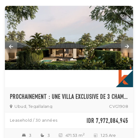
PROCHAINEMENT : UNE VILLA EXCLUSIVE DE 3 CHAMBRES À UBUD
Ubud, Tegallalang
CVG1908
IDR 7,972,084,945
Leasehold / 30 années
2
3
3
471.53 m
1.25 Are