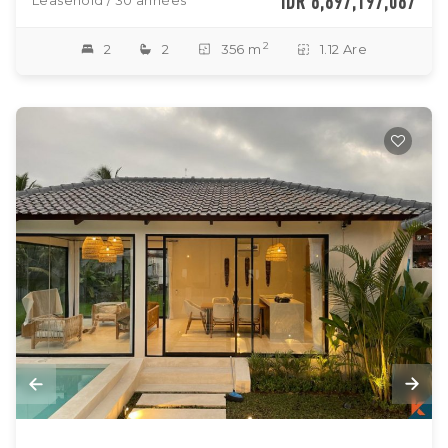
IDR 6,897,197,087
Leasehold / 30 années
2
2
2
356 m
1.12 Are