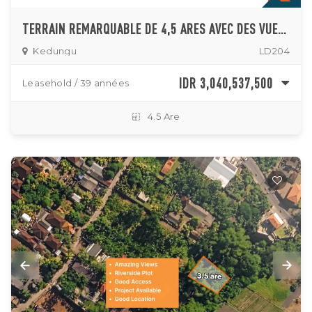
TERRAIN REMARQUABLE DE 4,5 ARES AVEC DES VUES INCROYABLES ET UN BAIL LONG À KEDUNGU
Kedungu
LD204
IDR 3,040,537,500
Leasehold / 39 années
4.5 Are