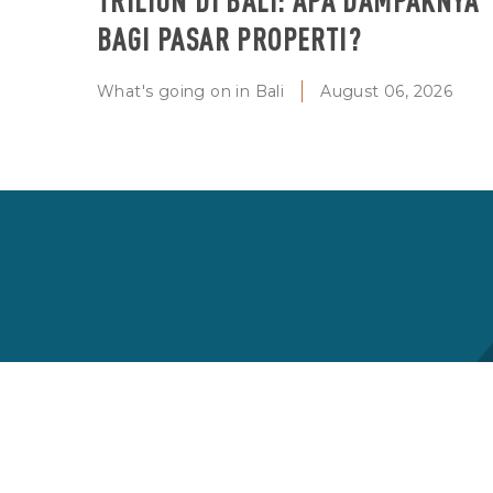
TRILIUN DI BALI: APA DAMPAKNYA
BAGI PASAR PROPERTI?
What's going on in Bali
August 06, 2026
Langganan berita berkala kami
Dapatkan informasi terbaru tentang berita
dan penawaran terbaru untuk properti di
Bali