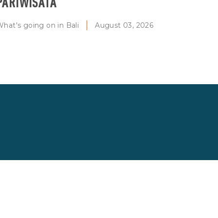
PARIWISATA
hat's going on in Bali
August 03, 2026
FAQS
VILA TERJUAL
PRIVACY POLICY