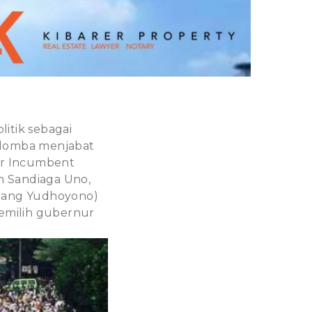
itik sebagai
 lomba menjabat
ur Incumbent
n Sandiaga Uno,
mbang Yudhoyono)
memilih gubernur