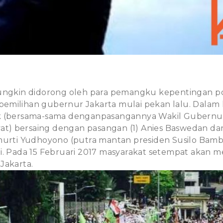
ungkin didorong oleh para pemangku kepentingan pol
emilihan gubernur Jakarta mulai pekan lalu. Dalam
k (bersama-sama denganpasangannya Wakil Gubern
ayat) bersaing dengan pasangan (1) Anies Baswedan da
imurti Yudhoyono (putra mantan presiden Susilo Ba
i. Pada 15 Februari 2017 masyarakat setempat akan 
Jakarta.