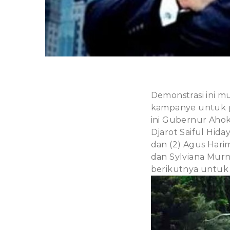
Demonstrasi ini m
kampanye untuk p
ini Gubernur Aho
Djarot Saiful Hid
dan (2) Agus Har
dan Sylviana Murn
berikutnya untuk 