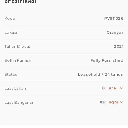
SPESIFIKASI
Kode
PVST026
Lokasi
Gianyar
Tahun Dibuat
2021
Sell in Furnish
Fully Furnished
Status
Leasehold
/ 24 tahun
35
Luas Lahan
625
Luas Bangunan