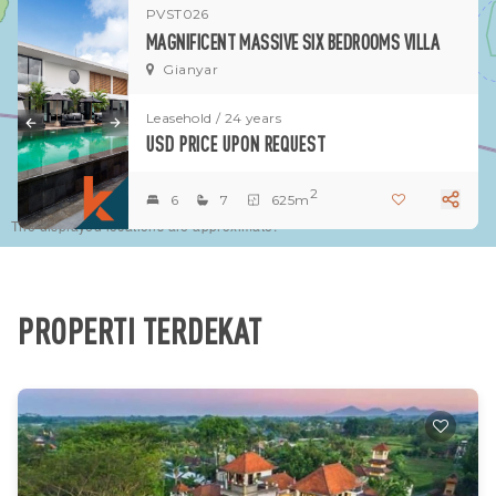
PVST026
1
MAGNIFICENT MASSIVE SIX BEDROOMS VILLA
Gianyar
Leasehold / 24 years
USD PRICE UPON REQUEST
2
6
7
625m
The displayed locations are approximate.
PROPERTI TERDEKAT