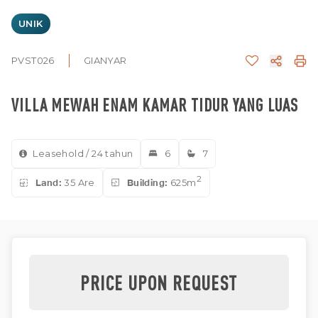
UNIK
PVST026
GIANYAR
VILLA MEWAH ENAM KAMAR TIDUR YANG LUAS
Leasehold / 24 tahun
6
7
2
Land:
35 Are
Building:
625m
PRICE UPON REQUEST