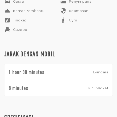
drive_eta
storage
Garasi
Penyimpanan
mulailah perjalanan keanggunan dan kepuasan.
room_service
security
Kamar Pembantu
Keamanan
stairs
accessibility
Tingkat
Gym
event_seat
Gazebo
JARAK DENGAN MOBIL
1 hour 30 minutes
Bandara
8 minutes
Mini Market