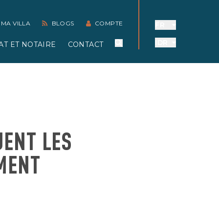
 MA VILLA
BLOGS
COMPTE
FR
IDR
AT ET NOTAIRE
CONTACT
UENT LES
MENT