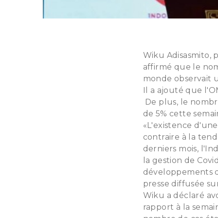
Wiku Adisasmito, p
affirmé que le nom
monde observait 
Il a ajouté que l'
De plus, le nomb
de 5% cette semai
«L'existence d'un
contraire à la te
derniers mois, l'
la gestion de Covi
développements de
presse diffusée su
Wiku a déclaré avo
rapport à la semai