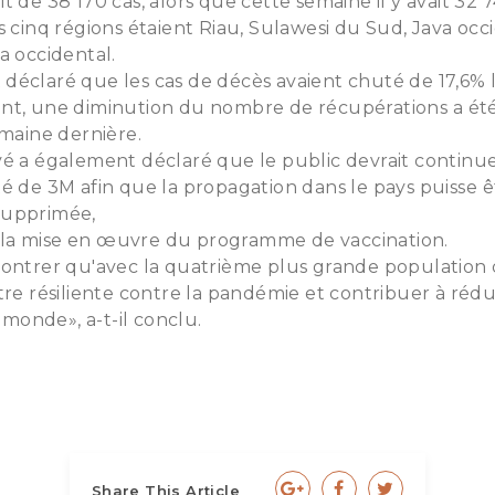
 de 38 170 cas, alors que cette semaine il y avait 32 7
s cinq régions étaient Riau, Sulawesi du Sud, Java occi
a occidental.
déclaré que les cas de décès avaient chuté de 17,6% 
nt, une diminution du nombre de récupérations a ét
emaine dernière.
vé a également déclaré que le public devrait continu
é de 3M afin que la propagation dans le pays puisse ê
supprimée,
a mise en œuvre du programme de vaccination.
montrer qu'avec la quatrième plus grande populatio
tre résiliente contre la pandémie et contribuer à réd
e monde», a-t-il conclu.
Share This Article