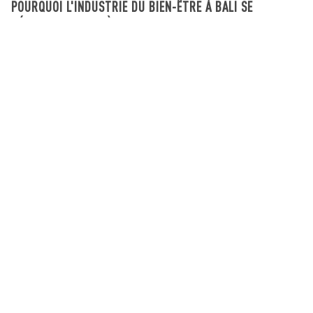
POURQUOI L'INDUSTRIE DU BIEN-ÊTRE À BALI SE
DÉVELOPPE AU-DELÀ DU TOURISME
What's going on in Bali
August 03, 2026
Abonnez-vous à notre newsletter
Recevez les dernières nouvelles et les
dernières offres sur les propriétés de Bali