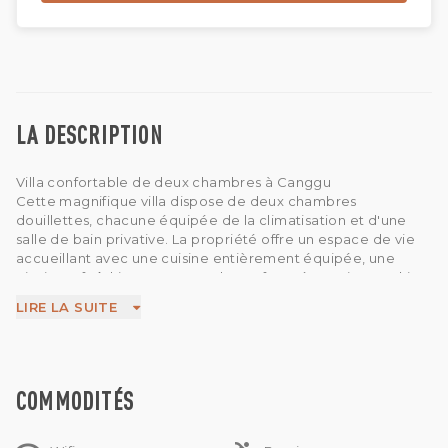
LA DESCRIPTION
Villa confortable de deux chambres à Canggu
Cette magnifique villa dispose de deux chambres
douillettes, chacune équipée de la climatisation et d'une
salle de bain privative. La propriété offre un espace de vie
accueillant avec une cuisine entièrement équipée, une
piscine rafraîchissante et tout le confort nécessaire : parking
privé, lave-linge, télévision, connexion internet, machine à
LIRE LA SUITE
café et boîte à musique pour des moments de détente.
Idéalement située au cœur de Canggu, la villa se trouve à
proximité des plages de Berawa et de Canggu. Le Finns
Beach Club est à 10 minutes en voiture et le Finns
Recreation Club à seulement 1,8 km. Des restaurants locaux
COMMODITÉS
sont accessibles en 5 minutes à pied, et les plages d'Echo et
de Batu Belig sont à quelques minutes en voiture. Cette villa