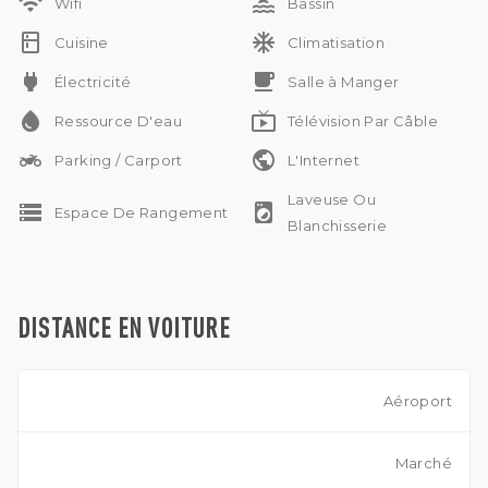
wifi
pool
offre ainsi un parfait équilibre entre confort et praticité dans
Wifi
Bassin
l'un des quartiers les plus prisés de Bali.
kitchen
ac_unit
Cuisine
Climatisation
power
free_breakfast
Électricité
Salle à Manger
water_drop
live_tv
Ressource D'eau
Télévision Par Câble
two_wheeler
public
Parking / Carport
L'Internet
Laveuse Ou
storage
local_laundry_service
Espace De Rangement
Blanchisserie
DISTANCE EN VOITURE
Aéroport
Marché