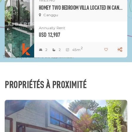
YRE5740
1
HOMEY TWO BEDROOM VILLA LOCATED IN CANGGU
Canggu
Annually Rent
USD 12,907
2
2
2
45m
The displayed locations are approximate.
PROPRIÉTÉS À PROXIMITÉ