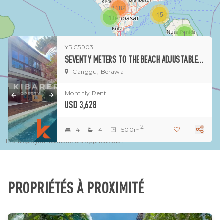
3182
15
1
1
YRC5003
SEVENTY METERS TO THE BEACH ADJUSTABLE OPEN-ENCLOSED LIVINGROOM FOUR BEDROOMS VILLA IN BERAWA AREA
Canggu, Berawa
Monthly Rent
USD 3,628
2
4
4
500m
The displayed locations are approximate.
PROPRIÉTÉS À PROXIMITÉ