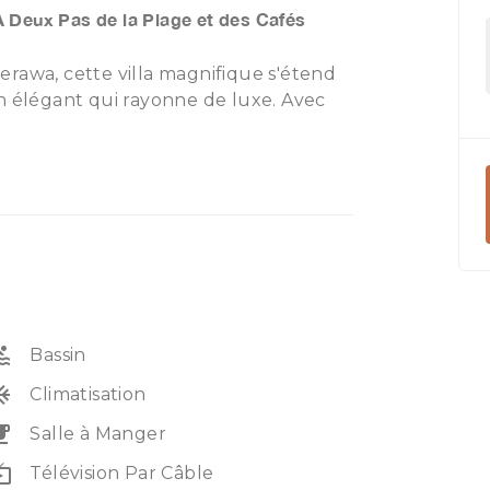
À Deux Pas de la Plage et des Cafés
rawa, cette villa magnifique s'étend
n élégant qui rayonne de luxe. Avec
atmosphère accueillante et
d de la plage de Berawa, vous
t de détente. La villa est également
 en faisant un refuge idéal pour ceux
le. Découvrez le meilleur de la vie
awa.
ol
Bassin
unit
Climatisation
eakfast
Salle à Manger
e_tv
Télévision Par Câble