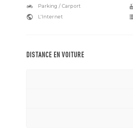
two_wheeler
hot
Parking / Carport
public
sto
L'Internet
DISTANCE EN VOITURE