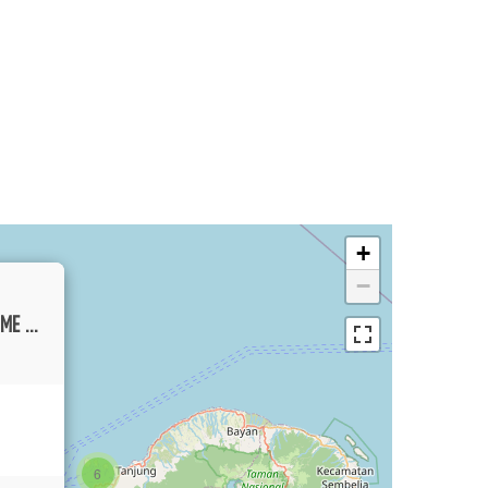
+
−
ELEGANCE THREE-BEDROOM VILLA IN PRIME BERAWA: STEPS FROM THE BEACH AND TRENDY CAFES (AVAILABLE ON AYGUST 2026 FOR YEARLY RENTAL)
6