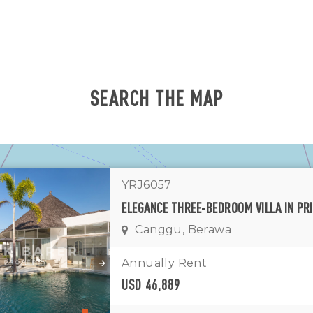
SEARCH THE MAP
YRJ6057
Canggu, Berawa
1
11
7
Annually Rent
USD 46,889
1
2