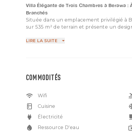
Villa Élégante de Trois Chambres à Berawa : 
Branchés
Située dans un emplacement privilégié à Be
sur 535 m² de terrain et présente un desig
trois chambres spacieuses, elle offre une 
LIRE LA SUITE
sophistiquée. À seulement 5 minutes à pie
profiterez d'un mélange parfait de soleil e
entourée d'une variété de cafés tendance,
qui apprécient le confort et la culture loca
côtière dans cette villa remarquable à Ber
COMMODITÉS
IMB
Pas d'animaux de compagnie
Sous-location non autorisée
wifi
po
Wifi
Location Mensuelle et Annuelle
kitchen
ac_
Cuisine
power
free_br
Électricité
water_drop
liv
Ressource D'eau