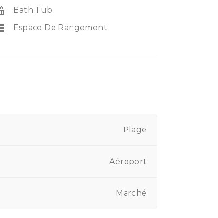
_tub
Bath Tub
rage
Espace De Rangement
Plage
Aéroport
Marché