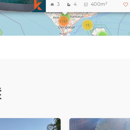
2
2
3
4
400m
3
1
3181
15
1
É