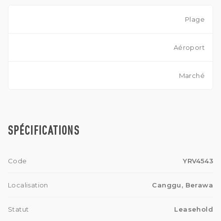
• 3 minutes de l’école communautaire de Canggu
• 6 minutes de l’école Montessori de Bali
• 10 minutes de Pererenan
Plage
Situées au carrefour des commodités, des loisirs et des
établissements scolaires, ces villas vous placent au cœur de
la communauté dynamique et familiale de Berawa.
Aéroport
Marché
SPÉCIFICATIONS
Code
YRV4543
Localisation
Canggu, Berawa
Statut
Leasehold