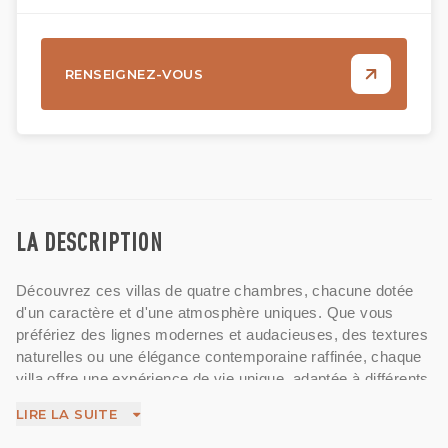
RENSEIGNEZ-VOUS
LA DESCRIPTION
Découvrez ces villas de quatre chambres, chacune dotée
d'un caractère et d'une atmosphère uniques. Que vous
préfériez des lignes modernes et audacieuses, des textures
naturelles ou une élégance contemporaine raffinée, chaque
villa offre une expérience de vie unique, adaptée à différents
styles et modes de vie.
LIRE LA SUITE
Situées au cœur de Berawa, l'un des quartiers les plus prisés
de Bali, ces villas allient confort, design et praticité pour une