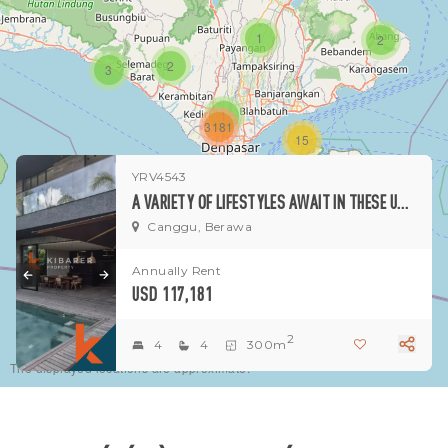
1
2
2
3
1
3181
15
YRV4543
1
A VARIETY OF LIFESTYLES AWAIT IN THESE UNIQUE FOUR BEDROOM VILLAS IN BERAWA (AVAILABLE ON 18TH SEPTEMBER 2026)
Canggu, Berawa
Annually Rent
USD 117,181
2
4
4
300m
The displayed locations are approximate.