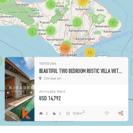
11
7
1
2
2
3
1
3181
15
YRR3064
1
BEAUTIFUL TWO BEDROOM RUSTIC VILLA WITH TROPICAL GARDEN SET IN JIMBARAN (AVAILABLE MIDDLE MAY 2026)
Jimbaran
Annually Rent
USD 14,792
2
2
2
126m
The displayed locations are approximate.