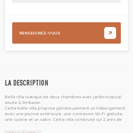
RENSEIGNEZ-VOUS
LA DESCRIPTION
Belle villa rustique de deux chambres avec jardin tropical
située à Jimbaran
Cette belle villa propose généreusement un hébergement
avec une piscine extérieure, une connexion Wi-Fi gratuite,
une cuisine et un salon. Cette villa construite sur 2 ares de
terrain et 126 m² de bâtiment. La villa propose un
hébergement 3 étoiles avec un bain à remous et une