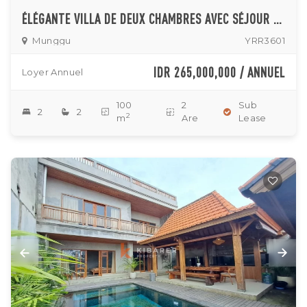
ÉLÉGANTE VILLA DE DEUX CHAMBRES AVEC SÉJOUR FERMÉ DANS LE PAISIBLE VILLAGE DE MUNGGU
Munggu
YRR3601
IDR 265,000,000 / ANNUEL
Loyer Annuel
100
2
Sub
2
2
2
m
Are
Lease