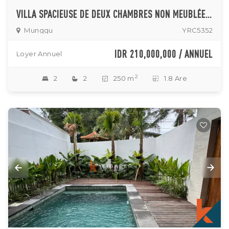
VILLA SPACIEUSE DE DEUX CHAMBRES NON MEUBLÉE À MUNGGU (LOCATION MINIMUM DE 3 ANS)
Munggu
YRC5352
IDR 210,000,000 / ANNUEL
Loyer Annuel
2
2
2
250 m
1.8 Are