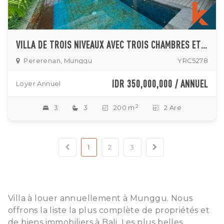
VILLA DE TROIS NIVEAUX AVEC TROIS CHAMBRES ET SALON SUR LE TOIT
Pererenan, Munggu
YRC5278
IDR 350,000,000 / ANNUEL
Loyer Annuel
2
3
3
200 m
2 Are
1
2
3
Villa à louer annuellement à Munggu. Nous
offrons la liste la plus complète de propriétés et
de biens immobiliers à Bali. Les plus belles