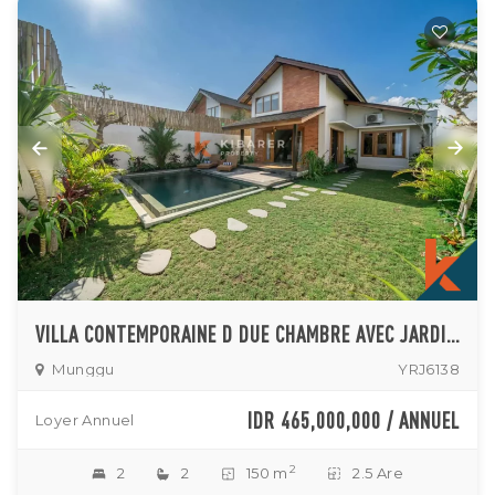
VILLA CONTEMPORAINE D DUE CHAMBRE AVEC JARDIN À LOUER À MUNGGU
Munggu
YRJ6138
IDR 465,000,000 / ANNUEL
Loyer Annuel
2
2
2
150 m
2.5 Are