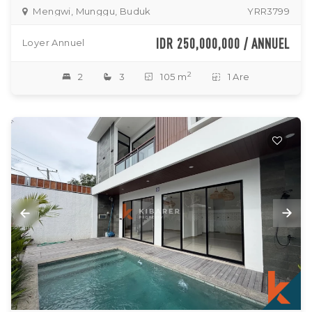
Mengwi, Munggu, Buduk
YRR3799
IDR 250,000,000 / ANNUEL
Loyer Annuel
2
2
3
105 m
1 Are