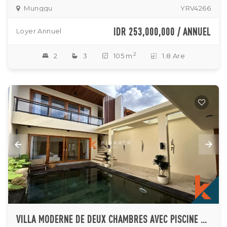
Munggu
YRV4266
IDR 253,000,000 / ANNUEL
Loyer Annuel
2
2
3
105 m
1.8 Are
VILLA MODERNE DE DEUX CHAMBRES AVEC PISCINE PRIVÉE À BUDUK