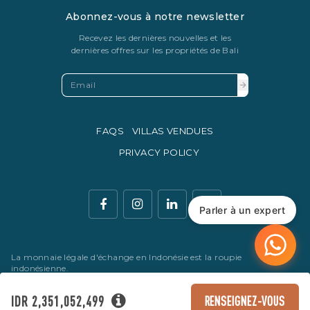
Abonnez-vous à notre newsletter
Recevez les dernières nouvelles et les
dernières offres sur les propriétés de Bali
FAQS
VILLAS VENDUES
PRIVACY POLICY
Parler à un expert
La monnaie légale d'échange en Indonésie est la roupie
indonésienne.
© Copyright 2016 - 2026 Development & SEO By
Kesato & Co
IDR 2,351,052,499
RENSEIGNEZ-VOUS