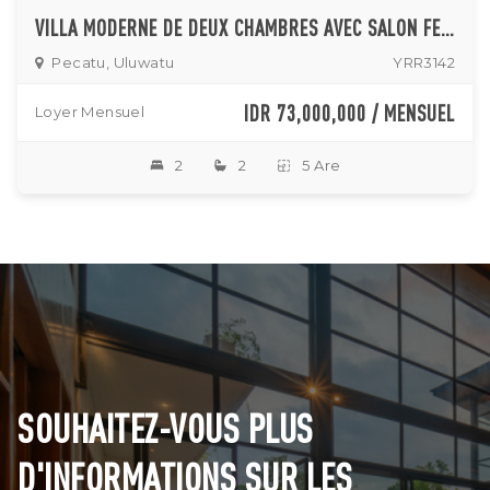
VILLA MODERNE DE DEUX CHAMBRES AVEC SALON FERMÉ ET VUE SUR LA MER À ULUWATU
Pecatu, Uluwatu
YRR3142
IDR 73,000,000 / MENSUEL
Loyer Mensuel
2
2
5 Are
SOUHAITEZ-VOUS PLUS
D'INFORMATIONS SUR LES