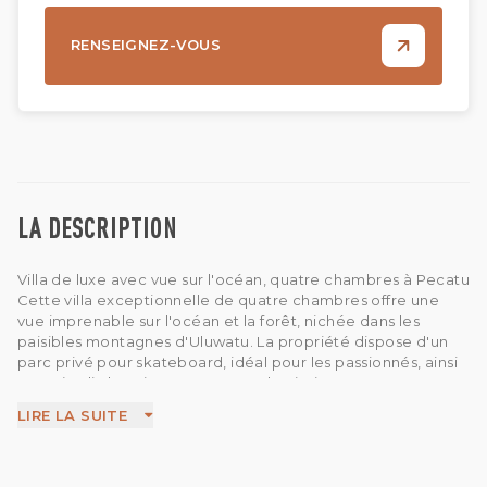
RENSEIGNEZ-VOUS
LA DESCRIPTION
Villa de luxe avec vue sur l'océan, quatre chambres à Pecatu
Cette villa exceptionnelle de quatre chambres offre une
vue imprenable sur l'océan et la forêt, nichée dans les
paisibles montagnes d'Uluwatu. La propriété dispose d'un
parc privé pour skateboard, idéal pour les passionnés, ainsi
qu'un jardin luxuriant et une grande piscine pour une
détente ultime. Avec un mélange harmonieux de nature et
LIRE LA SUITE
de luxe moderne, cette villa offre le refuge parfait dans l'un
des endroits les plus recherchés de Bali.
IMB
Pas d'animaux