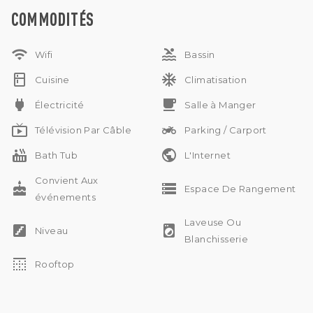
Pas de sous-location
COMMODITÉS
Location mensuelle / annuelle
wifi
pool
Wifi
Bassin
kitchen
ac_unit
Cuisine
Climatisation
power
free_breakfast
Électricité
Salle à Manger
live_tv
two_wheeler
Télévision Par Câble
Parking / Carport
hot_tub
public
Bath Tub
L'Internet
Convient Aux
cake
storage
Espace De Rangement
événements
Laveuse Ou
stairs
local_laundry_service
Niveau
Blanchisserie
border_top
Rooftop