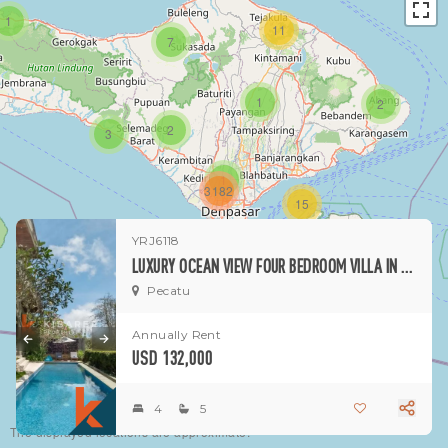
1
11
7
1
2
2
3
1
3182
15
YRJ6118
1
LUXURY OCEAN VIEW FOUR BEDROOM VILLA IN PECATU
Pecatu
Annually Rent
USD 132,000
4
5
The displayed locations are approximate.