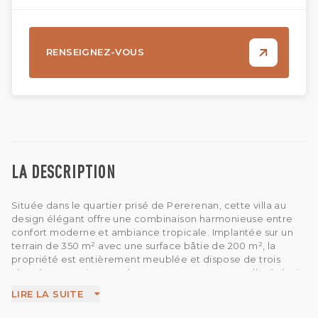
RENSEIGNEZ-VOUS
LA DESCRIPTION
Située dans le quartier prisé de Pererenan, cette villa au
design élégant offre une combinaison harmonieuse entre
confort moderne et ambiance tropicale. Implantée sur un
terrain de 350 m² avec une surface bâtie de 200 m², la
propriété est entièrement meublée et dispose de trois
chambres spacieuses, chacune avec sa propre salle de bain
attenante. L’une des chambres est agrémentée d’une
LIRE LA SUITE
baignoire, créant un espace privé idéal pour la détente. Le
salon fermé s’intègre parfaitement à la salle à manger et à la