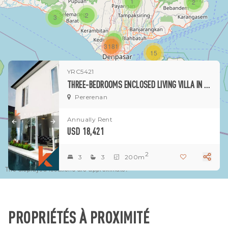
1
2
2
3
1
3181
15
YRC5421
1
THREE-BEDROOMS ENCLOSED LIVING VILLA IN VILLA COMPLEX DESIRABLE PERERENAN AREA
Pererenan
Annually Rent
USD 18,421
2
3
3
200m
The displayed locations are approximate.
PROPRIÉTÉS À PROXIMITÉ