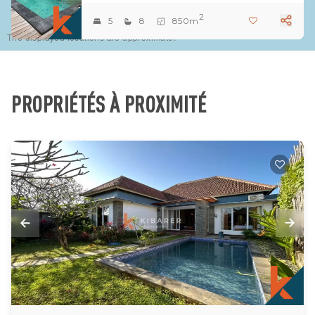
2
5
8
850m
The displayed locations are approximate.
PROPRIÉTÉS À PROXIMITÉ