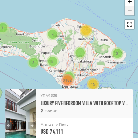
+
−
1
11
7
1
2
2
3
1
3182
15
YRV4338
1
LUXURY FIVE BEDROOM VILLA WITH ROOFTOP VIEWS WALKING DISTANCE TO SANUR BEACH
Sanur
Annually Rent
USD 74,111