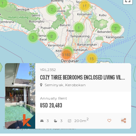
1
11
7
1
2
2
3
1
3182
15
YRL2352
1
COZY THREE BEDROOMS ENCLOSED LIVING VILLA IN MERTANADI-SEMINYAK
Seminyak, Kerobokan
Annually Rent
USD 20,483
2
3
3
200m
The displayed locations are approximate.