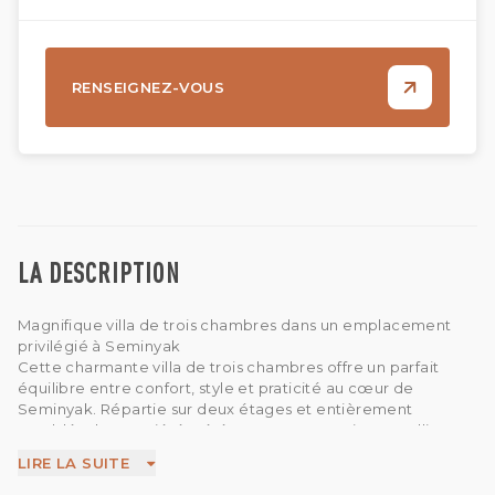
RENSEIGNEZ-VOUS
LA DESCRIPTION
Magnifique villa de trois chambres dans un emplacement
privilégié à Seminyak
Cette charmante villa de trois chambres offre un parfait
équilibre entre confort, style et praticité au cœur de
Seminyak. Répartie sur deux étages et entièrement
meublée, la propriété a été conçue avec soin pour allier
fonctionnalité et ambiance tropicale décontractée, idéale
LIRE LA SUITE
pour les familles, les groupes ou les longs séjours.
Chaque chambre est élégamment aménagée, tandis que le