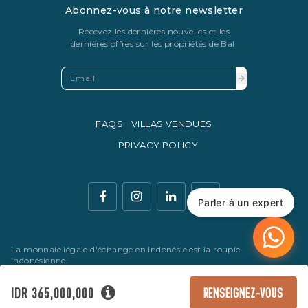
Abonnez-vous à notre newsletter
Recevez les dernières nouvelles et les
dernières offres sur les propriétés de Bali
FAQS
VILLAS VENDUES
PRIVACY POLICY
Parler à un expert
La monnaie légale d'échange en Indonésie est la roupie
indonésienne.
© Copyright 2016 - 2026 Development & SEO By
Kesato & Co
IDR 365,000,000
RENSEIGNEZ-VOUS