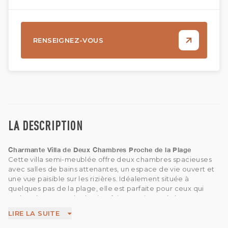
RENSEIGNEZ-VOUS
LA DESCRIPTION
Charmante Villa de Deux Chambres Proche de la Plage
Cette villa semi-meublée offre deux chambres spacieuses
avec salles de bains attenantes, un espace de vie ouvert et
une vue paisible sur les rizières. Idéalement située à
quelques pas de la plage, elle est parfaite pour ceux qui
recherchent un style de vie côtier serein et aéré.
Pas d’IMB
LIRE LA SUITE
Animaux : à discuter