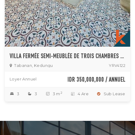
VILLA FERMÉE SEMI-MEUBLÉE DE TROIS CHAMBRES AVEC VUE SUR L'OCÉAN ET LES RIZIÈRES À KEDUNGU
Tabanan, Kedungu
YRV4122
IDR 350,000,000 / ANNUEL
Loyer Annuel
2
3
3
3 m
4 Are
Sub Lease