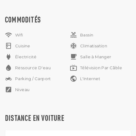
Sous-location possible
Location annuelle uniquement (pas de location mensuelle)
COMMODITÉS
wifi
pool
Wifi
Bassin
kitchen
ac_unit
Cuisine
Climatisation
power
free_breakfast
Électricité
Salle à Manger
water_drop
live_tv
Ressource D'eau
Télévision Par Câble
two_wheeler
public
Parking / Carport
L'Internet
stairs
Niveau
DISTANCE EN VOITURE