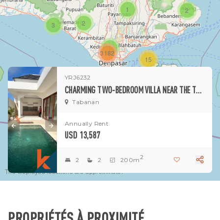
1
2
2
3
1
3182
15
YRJ6232
1
CHARMING TWO-BEDROOM VILLA NEAR THE TABANAN BEACH
Tabanan
Annually Rent
USD 13,587
2
2
2
200m
The displayed locations are approximate.
PROPRIÉTÉS À PROXIMITÉ