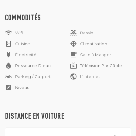
proximité de la salle de sport, d'un supermarché, à
seulement 10 minutes de la plage de Pererenan et à moins
COMMODITÉS
de 15 minutes de la région de Canggu.
wifi
pool
Wifi
Bassin
kitchen
ac_unit
Cuisine
Climatisation
power
free_breakfast
Électricité
Salle à Manger
water_drop
live_tv
Ressource D'eau
Télévision Par Câble
two_wheeler
public
Parking / Carport
L'Internet
stairs
Niveau
DISTANCE EN VOITURE