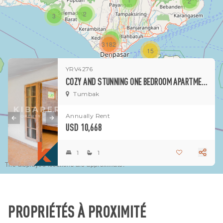
2
2
3
1
3182
15
YRV4276
1
COZY AND STUNNING ONE BEDROOM APARTMENT SITUATED IN TUMBAK BAYUH
Tumbak
Annually Rent
USD 10,668
1
1
The displayed locations are approximate.
PROPRIÉTÉS À PROXIMITÉ