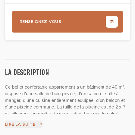
RENSEIGNEZ-VOUS
LA DESCRIPTION
Ce bel et confortable appartement a un bâtiment de 40 m²,
dispose d'une salle de bain privée, d'un salon et salle à
manger, d'une cuisine entièrement équipée, d'un balcon et
d'une piscine commune. La taille de la piscine est de 2 x 7
m, elle vous permettra de vous rafraîchir sous le soleil
balinais. Ils fournissent également un parking privé pour les
LIRE LA SUITE
invités. Situé dans un superbe quartier de Tumbak Bayuh
entouré de nombreux restaurants, cafés et cafés, à