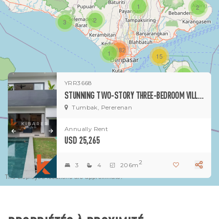
1
2
2
3
3182
1
15
1
YRR3668
STUNNING TWO-STORY THREE-BEDROOM VILLA WITH PRIVATE POOL IN TUMBAK BAYUH
Tumbak, Pererenan
Annually Rent
USD 25,265
2
3
4
206m
The displayed locations are approximate.