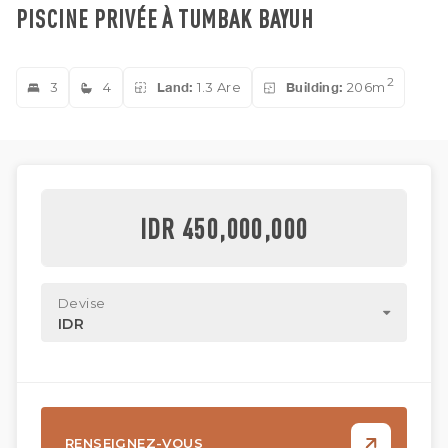
PISCINE PRIVÉE À TUMBAK BAYUH
2
3
4
Land:
1.3 Are
Building:
206m
IDR 450,000,000
Devise
IDR
RENSEIGNEZ-VOUS