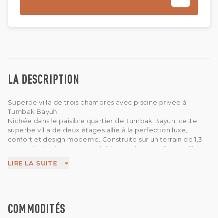
LA DESCRIPTION
Superbe villa de trois chambres avec piscine privée à
Tumbak Bayuh
Nichée dans le paisible quartier de Tumbak Bayuh, cette
superbe villa de deux étages allie à la perfection luxe,
confort et design moderne. Construite sur un terrain de 1,3
are et dotée d'un spacieux bâtiment de 206 m², elle offre un
aménagement soigné, idéal pour un style de vie
LIRE LA SUITE
contemporain.
La villa dispose d'un salon fermé et d'une cuisine
entièrement équipée, créant un espace confortable pour
se détendre et recevoir. Le deuxième étage comprend un
salon TV chaleureux pour plus de confort. Chacune des trois
COMMODITÉS
chambres spacieuses dispose de sa propre salle de bain