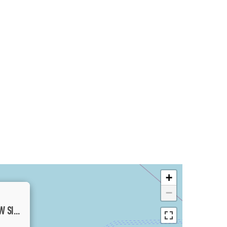
+
−
LUXURY FIVE BEDROOM VILLA OCEAN VIEW SITUATED IN UNGASAN (AVAILABLE ON JULY 11TH, 2026)