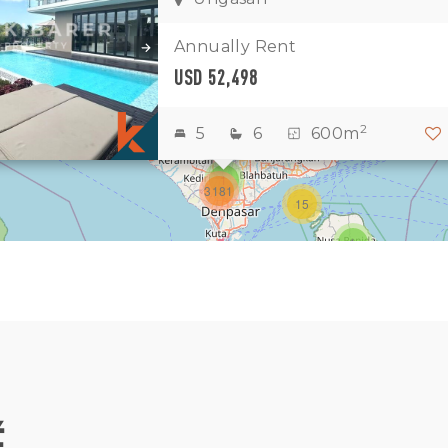
1
11
7
Annually Rent
USD 52,498
1
2
2
2
5
6
600m
3
1
3181
15
1
É