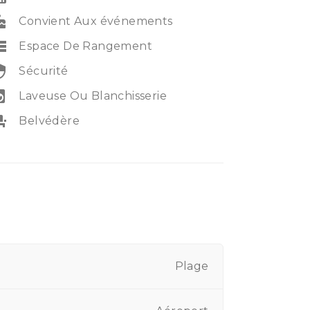
ke
Convient Aux événements
rage
Espace De Rangement
rity
Sécurité
ry_service
Laveuse Ou Blanchisserie
_seat
Belvédère
Plage