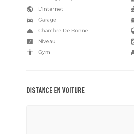
public
ca
L'Internet
drive_eta
sto
Garage
room_service
secu
Chambre De Bonne
stairs
local_laund
Niveau
accessibility
event
Gym
DISTANCE EN VOITURE