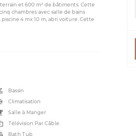
e terrain et 600 m² de bâtiments. Cette
inq chambres avec salle de bains
piscine 4 mx 10 m, abri voiture. Cette
, une salle d'eau, un canapé, un coin
un débarras. Cette propriété offre
uverts, cuisinière, réfrigérateur,
e au bord de l'océan, avec le Sunday
ti située à 4 km, où vous pourrez
le journée avec vue sur la mer.
s proche, est implanté à 13 km.
ol
Bassin
unit
Climatisation
eakfast
Salle à Manger
e_tv
Télévision Par Câble
_tub
Bath Tub