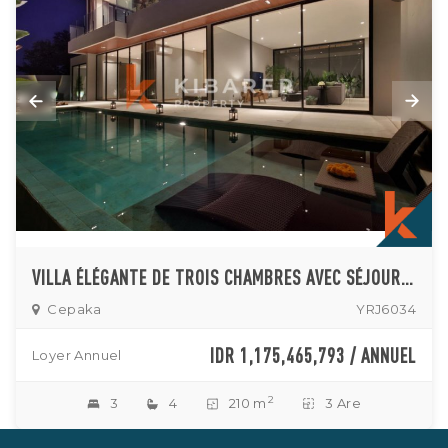
VILLA ÉLÉGANTE DE TROIS CHAMBRES AVEC SÉJOUR CLOS À CEPAKA
Cepaka
YRJ6034
IDR 1,175,465,793 / ANNUEL
Loyer Annuel
2
3
4
210 m
3 Are