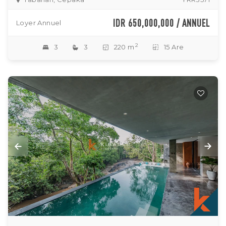
IDR 650,000,000 / ANNUEL
Loyer Annuel
2
3
3
220 m
15 Are