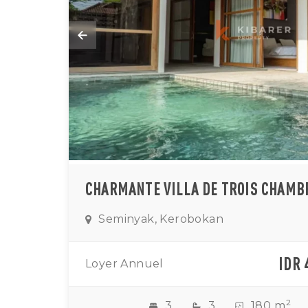
Seminyak, Kerobokan
IDR 
Loyer Annuel
2
3
3
180 m