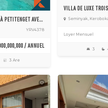
VILLA LUXUEUSE DE CINQ CHAMBRES À PETITENGET AVEC DE LUXUEUX ESPACES DE VIE CLOS
Seminyak, Kerobok
YRV4378
Loyer Mensuel
000,000,000 / ANNUEL
3
3 Are