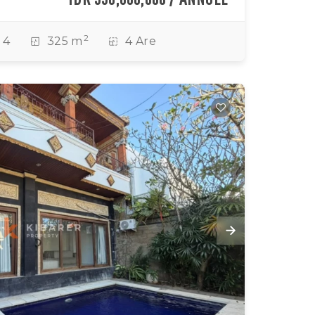
2
4
325 m
4 Are