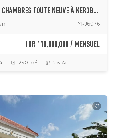
VILLA DE LUXE TROIS CHAMBRES TOUTE NEUVE À KEROBOKAN, EMPLACEMENT PRIVILÉGIÉ
an
YRJ6076
IDR 110,000,000 / MENSUEL
2
4
250 m
2.5 Are