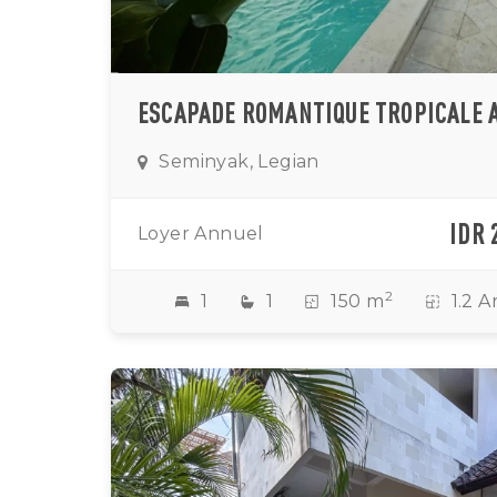
Seminyak, Legian
IDR 
Loyer Annuel
2
1
1
150 m
1.2 A