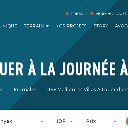
PRESS
VENDRE / LOUER
UNIQUE
TERRAIN
NOS PROJETS
STORY
AVOC
OUER À LA JOURNÉE 
er
Journalier
119+ Meilleures Villas A Louer da
inyak
IDR
Prix