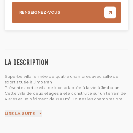
RENSEIGNEZ-VOUS
LA DESCRIPTION
Superbe villa fermée de quatre chambres avec salle de
sport située à Jimbaran
Présentez cette villa de luxe adaptée à la vie à Jimbaran.
Cette villa de deux étages a été construite sur un terrain de
4 ares et un bâtiment de 600 m². Toutes les chambres ont
AC, lit, salle de bain avec baignoire. La villa comprend un
salon fermé, une salle de sport, une cuisine entièrement
LIRE LA SUITE
équipée, une salle d'eau, un bureau, un coin repas fermé,
une piscine, une connexion Wi-Fi et un parking.
Avec des dépanneurs, un café et un marché à proximité,
cette propriété est proche de tout ce dont vous avez