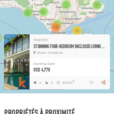
1
2
2
3
1
3182
15
YRR3393
1
STUNNING FOUR-BEDROOM ENCLOSED LIVING VILLA WITH GYM SITUATED IN JIMBARAN
Bukit, Jimbaran
Monthly Rent
USD 4,770
2
4
5
600m
The displayed locations are approximate.
PROPRIÉTÉS À PROXIMITÉ