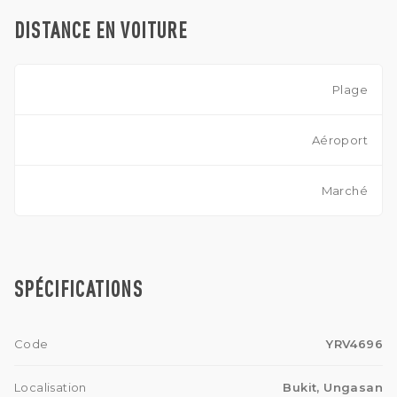
vacances ou investissement locatif, cette villa d'exception
offre une opportunité unique de profiter d'un style de vie
DISTANCE EN VOITURE
côtier moderne avec une vue imprenable sur l'océan, au
cœur d'Ungasan.
Plage
Aéroport
Marché
SPÉCIFICATIONS
Code
YRV4696
Localisation
Bukit, Ungasan