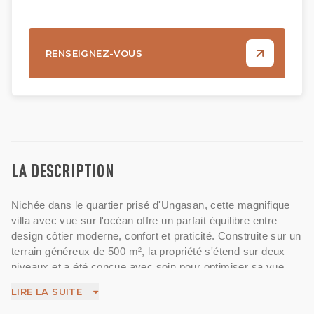
RENSEIGNEZ-VOUS
LA DESCRIPTION
Nichée dans le quartier prisé d'Ungasan, cette magnifique
villa avec vue sur l'océan offre un parfait équilibre entre
design côtier moderne, confort et praticité. Construite sur un
terrain généreux de 500 m², la propriété s'étend sur deux
niveaux et a été conçue avec soin pour optimiser sa vue
imprenable sur l'océan.
LIRE LA SUITE
La villa comprend quatre chambres spacieuses, chacune
avec sa propre salle de bain et une superbe vue sur l'océan,