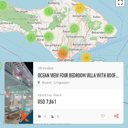
1
11
7
1
2
2
3
1
3182
15
YRV4696
1
OCEAN VIEW FOUR BEDROOM VILLA WITH ROOFTOP ENTERTAINING AREA IN UNGASAN
Bukit, Ungasan
Monthly Rent
USD 7,861
4
5
The displayed locations are approximate.