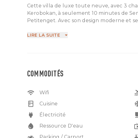
Cette villa de luxe toute neuve, avec 3 ch
Kerobokan, à seulement 10 minutes de Semi
Petitenget. Avec son design moderne et ses 
un espace de vie spacieux et élégant dans
d'un accès facile aux meilleurs restaurants, 
LIRE LA SUITE
vous retirant dans votre propre sanctuaire 
recherchant un mélange de confort, de com
PBG
Animaux non admis
COMMODITÉS
Pas de sous-location
wifi
po
Wifi
kitchen
ac_
Cuisine
power
free_br
Électricité
water_drop
liv
Ressource D'eau
two_wheeler
hot
Parking / Carport