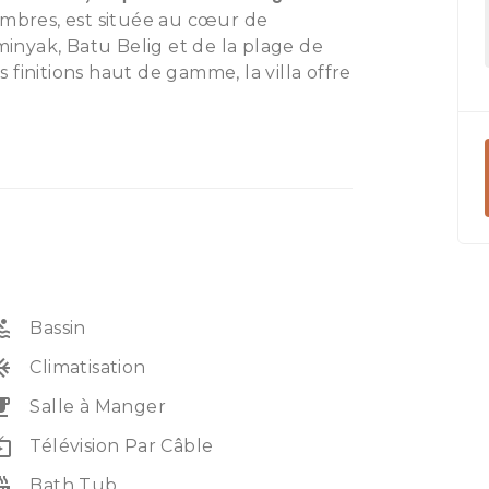
ambres, est située au cœur de
nyak, Batu Belig et de la plage de
finitions haut de gamme, la villa offre
 un emplacement privilégié. Profitez
cafés et attractions de l'île, tout en
privé et paisible. Idéale pour ceux
modités et de sophistication.
ol
Bassin
unit
Climatisation
eakfast
Salle à Manger
e_tv
Télévision Par Câble
_tub
Bath Tub