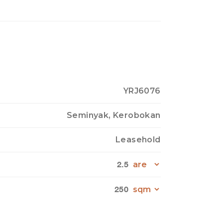
YRJ6076
Seminyak, Kerobokan
Leasehold
2.5
250