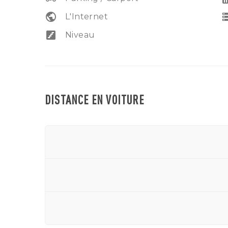
public
sto
L'Internet
stairs
Niveau
DISTANCE EN VOITURE