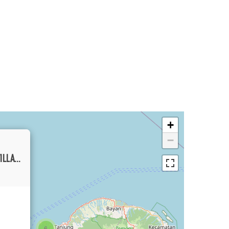
+
−
BRAND-NEW LUXURY THREE-BEDROOM VILLA IN PRIME KEROBOKAN LOCATION
6