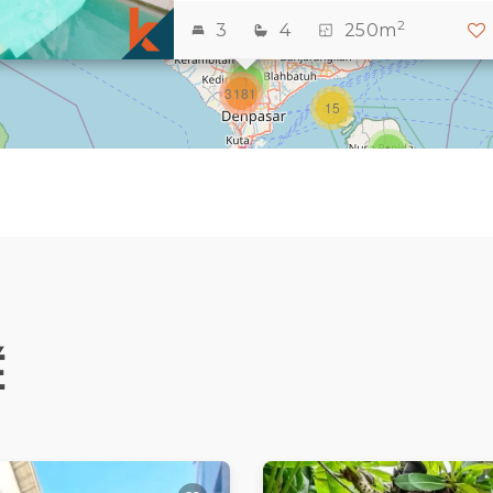
2
2
3
4
250m
3
1
3181
15
1
É