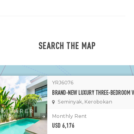
SEARCH THE MAP
YRJ6076
Seminyak, Kerobokan
1
11
7
Monthly Rent
USD 6,176
1
2