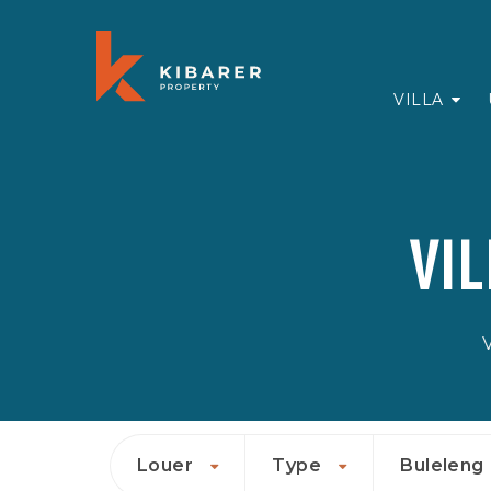
VILLA
VI
V
Louer
Type
Buleleng