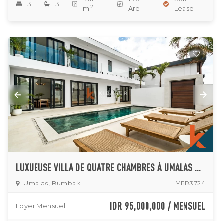
3
3
2
m
Are
Lease
LUXUEUSE VILLA DE QUATRE CHAMBRES À UMALAS – BUMBAK
Umalas, Bumbak
YRR3724
IDR 95,000,000 / MENSUEL
Loyer Mensuel