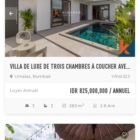
VILLA DE LUXE DE TROIS CHAMBRES À COUCHER AVEC SALON FERMÉ À UMALAS – UN VÉRITABLE REFUGE DE LUXE
Umalas, Bumbak
YRV4323
IDR 825,000,000 / ANNUEL
Loyer Annuel
2
3
3
285 m
2.6 Are