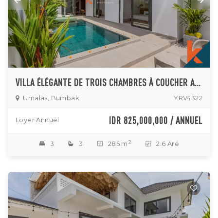
VILLA ÉLÉGANTE DE TROIS CHAMBRES À COUCHER AVEC SALON FERMÉ À UMALAS
Umalas, Bumbak
YRV4322
IDR 825,000,000 / ANNUEL
Loyer Annuel
2
3
3
285 m
2.6 Are