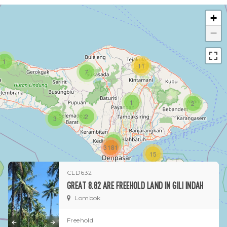
+
−
1
11
7
1
2
2
3
1
3181
15
CLD632
1
GREAT 8.82 ARE FREEHOLD LAND IN GILI INDAH
Lombok
Freehold