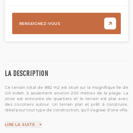
RENSEIGNEZ-VOUS
LA DESCRIPTION
Ce terrain total de 882 m2 est situé sur la magnifique île de
Gili Indah, à seulement environ 200 mètres de la plage. La
zone est entourée de quartiers et le terrain est plat avec
des cocotiers autour. Un terrain plat et prêt à construire,
idéal pour tout type de construction, qu'il s'agisse d'une villa,
d'un resort, d'un restaurant ou d'un magasin. Route d'accès
disponible au terrain. Ce terrain est en pleine propriété.
LIRE LA SUITE
Obtenez l'opportunité de faire votre propre investissement
dans ce petit paradis.