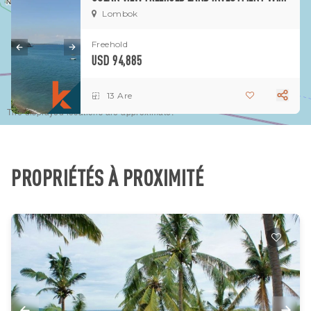
1
3
Lombok
1
Freehold
USD 94,885
13 Are
The displayed locations are approximate.
PROPRIÉTÉS À PROXIMITÉ