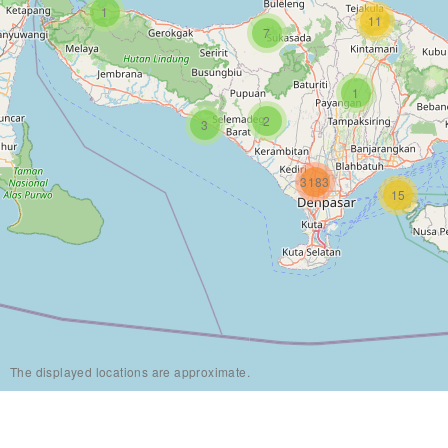
1
11
7
1
2
3
3183
15
The displayed locations are approximate.