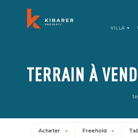
VILLA
TERRAIN À VEND
te
Acheter
Freehold
Ta