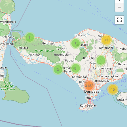
−
1
11
7
1
2
3
3182
15