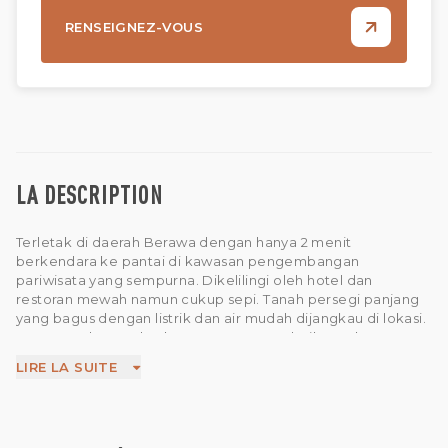
RENSEIGNEZ-VOUS
LA DESCRIPTION
Terletak di daerah Berawa dengan hanya 2 menit
berkendara ke pantai di kawasan pengembangan
pariwisata yang sempurna. Dikelilingi oleh hotel dan
restoran mewah namun cukup sepi. Tanah persegi panjang
yang bagus dengan listrik dan air mudah dijangkau di lokasi.
Area yang bagus dan kesempatan yang baik untuk
mengembangkan villa dengan ukuran yang bagus atau
LIRE LA SUITE
pengembangan pribadi. Tersedia untuk masa sewa selama
25 tahun dengan opsi perpanjangan.