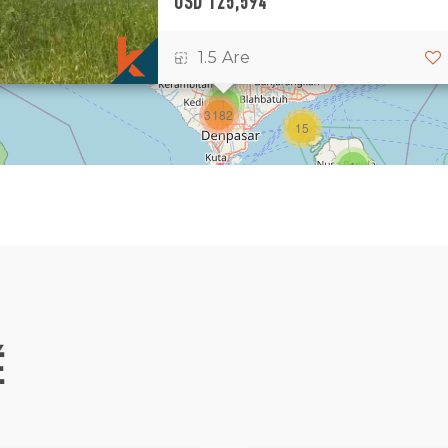
USD 125,594
1
2
2
1.5 Are
3
1
3182
15
1
É