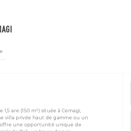
MAGI
re
 1,5 are (150 m²) située à Cemagi,
 une villa privée haut de gamme ou un
e offre une opportunité unique de