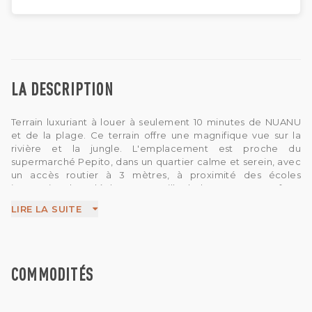
LA DESCRIPTION
Terrain luxuriant à louer à seulement 10 minutes de NUANU
et de la plage. Ce terrain offre une magnifique vue sur la
rivière et la jungle. L'emplacement est proche du
supermarché Pepito, dans un quartier calme et serein, avec
un accès routier à 3 mètres, à proximité des écoles
internationales. Idéal pour une villa de luxe pour votre futur
investissement. Ce terrain est en zone jaune. Bon
LIRE LA SUITE
investissement pour construire la maison de vos rêves ou
une villa.
COMMODITÉS