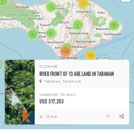
1
11
7
1
2
2
3
1
3182
15
CLD644B
1
RIVER FRONT OF 13 ARE LAND IN TABANAN
Tabanan, Tanah Lot
Leasehold / 29 years
USD 317,353
13 Are
The displayed locations are approximate.