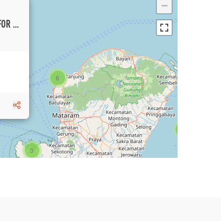
−
AMAZING THREE LEVEL FREEHOLD VILLA FOR SALE CLOSE TO THE BEACH
6
1
3
1