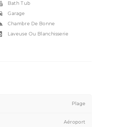
_tub
Bath Tub
e_eta
Garage
ervice
Chambre De Bonne
ry_service
Laveuse Ou Blanchisserie
Plage
Aéroport