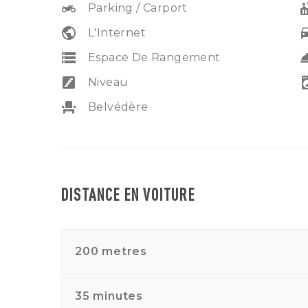
two_wheeler
hot
Parking / Carport
public
driv
L'Internet
storage
room_s
Espace De Rangement
stairs
local_laund
Niveau
event_seat
Belvédère
DISTANCE EN VOITURE
200 metres
35 minutes