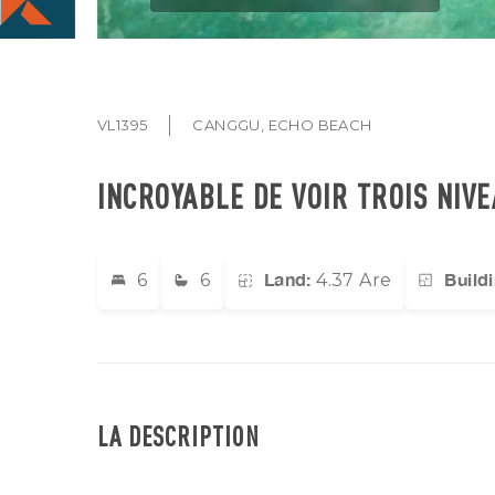
VL1395
CANGGU, ECHO BEACH
INCROYABLE DE VOIR TROIS NIV
Land:
Build
6
6
4.37 Are
LA DESCRIPTION