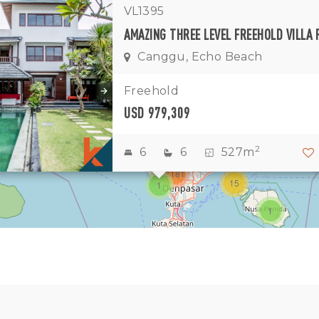
VL1395
1
Canggu, Echo Beach
11
7
Freehold
USD 979,309
1
2
2
3
2
6
6
527m
3181
15
1
1