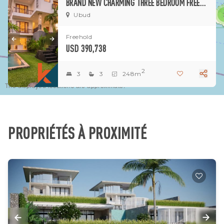
BRAND NEW CHARMING THREE BEDROOM FREEHOLD PROPERTY WITH BALINESE STYLE INFLUENCES FOR SALE IN UBUD - PEJENG
1
Ubud
Freehold
USD 390,738
2
3
3
248m
The displayed locations are approximate.
PROPRIÉTÉS À PROXIMITÉ