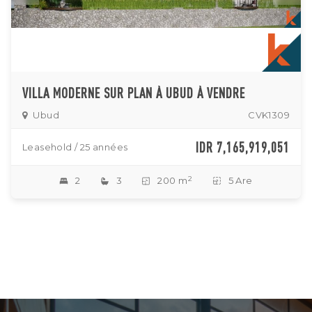
VILLA MODERNE SUR PLAN À UBUD À VENDRE
Ubud
CVK1309
IDR 7,165,919,051
Leasehold / 25 années
2
2
3
200 m
5 Are