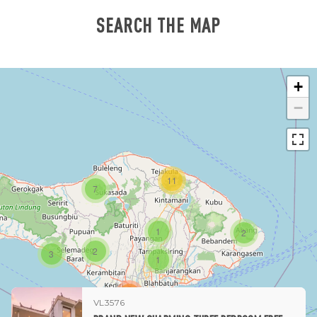
SEARCH THE MAP
+
−
11
7
1
2
2
3
1
3181
VL3576
15