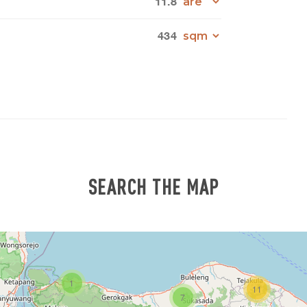
11.8
434
SEARCH THE MAP
1
11
7