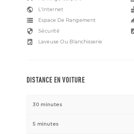
public
ca
L'Internet
storage
room_s
Espace De Rangement
security
sta
Sécurité
local_laundry_service
Laveuse Ou Blanchisserie
DISTANCE EN VOITURE
30 minutes
5 minutes