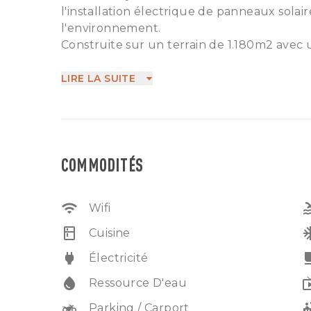
l'installation électrique de panneaux solair
l'environnement.
Construite sur un terrain de 1.180m2 avec 
de 3 chambres en suite, d'un grand salon, d
entourée d'un grand jardin tropical où prof
LIRE LA SUITE
Quartier calme, bon emplacement à 5 minu
l'aéroport Ngurah Rai. Ne manquez pas cet
COMMODITÉS
wifi
po
Wifi
kitchen
ac_
Cuisine
power
free_br
Électricité
water_drop
liv
Ressource D'eau
two_wheeler
hot
Parking / Carport