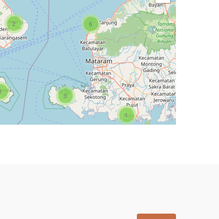
2
6
1
1
3
1