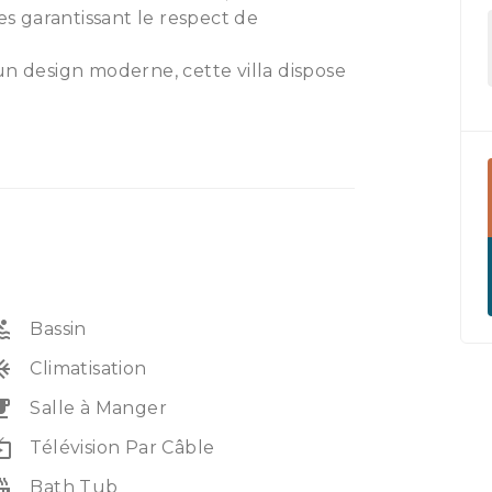
es garantissant le respect de
un design moderne, cette villa dispose
e 2 cuisines et d'une grande piscine
iter de votre temps en plein air.
tes de la plage et à 30 minutes de
te opportunité !
ol
Bassin
unit
Climatisation
eakfast
Salle à Manger
e_tv
Télévision Par Câble
_tub
Bath Tub