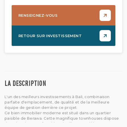
RENSEIGNEZ-VOUS
RETOUR SUR INVESTISSEMENT
LA DESCRIPTION
L'un des meilleurs investissements à Bali, combinaison
parfaite d'emplacement, de qualité et de la meilleure
équipe de gestion derrière ce projet.
Ce bien immobilier moderne est situé dans un quartier
paisible de Berawa. Cette magnifique townhouses dispose
de 2 chambres confortables, douillettes et élégantes avec