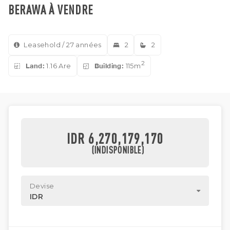
BERAWA À VENDRE
Leasehold / 27 années
2
2
2
Land:
1.16 Are
Building:
115m
IDR 6,270,179,170
(INDISPONIBLE)
Devise
IDR