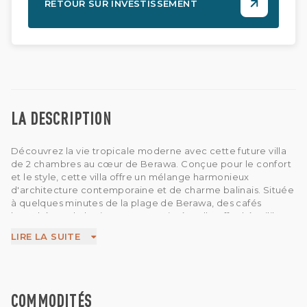
RETOUR SUR INVESTISSEMENT
LA DESCRIPTION
Découvrez la vie tropicale moderne avec cette future villa
de 2 chambres au cœur de Berawa. Conçue pour le confort
et le style, cette villa offre un mélange harmonieux
d'architecture contemporaine et de charme balinais. Située
à quelques minutes de la plage de Berawa, des cafés
branchés et de la vie nocturne animée, elle offre l'équilibre
parfait entre détente et commodité. Que vous recherchiez
LIRE LA SUITE
une escapade privée ou un investissement intelligent dans
l'un des quartiers les plus prisés de Bali, cette villa est une
opportunité exceptionnelle de posséder un coin de paradis.
COMMODITÉS