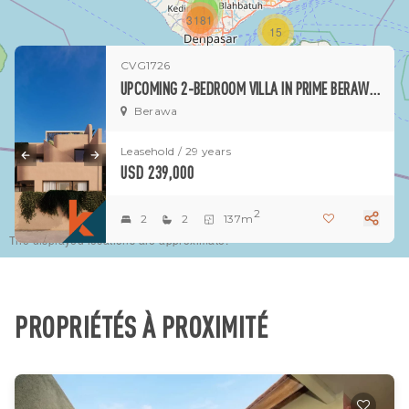
1
3181
15
CVG1726
1
UPCOMING 2-BEDROOM VILLA IN PRIME BERAWA LOCATION
Berawa
Leasehold / 29 years
USD 239,000
2
2
2
137m
The displayed locations are approximate.
PROPRIÉTÉS À PROXIMITÉ