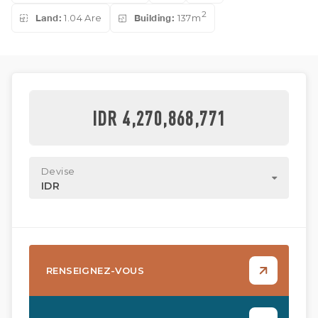
2
Land:
1.04 Are
Building:
137m
IDR 4,270,868,771
Devise
IDR
RENSEIGNEZ-VOUS