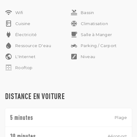
wifi
pool
Wifi
Bassin
kitchen
ac_unit
Cuisine
Climatisation
power
free_breakfast
Électricité
Salle à Manger
water_drop
two_wheeler
Ressource D'eau
Parking / Carport
public
stairs
L'Internet
Niveau
border_top
Rooftop
DISTANCE EN VOITURE
5 minutes
Plage
30 minutes
Aéroport