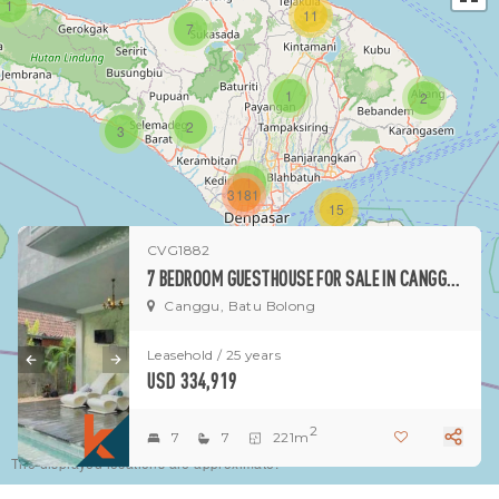
1
11
7
1
2
2
3
1
3181
15
CVG1882
1
7 BEDROOM GUESTHOUSE FOR SALE IN CANGGU PRIME INVESTMENT OPPORTUNITY
Canggu, Batu Bolong
Leasehold / 25 years
USD 334,919
2
7
7
221m
The displayed locations are approximate.