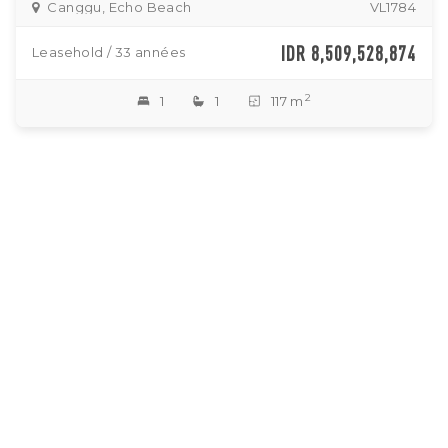
Canggu, Echo Beach
VL1784
IDR 8,509,528,874
Leasehold / 33 années
2
1
1
117 m