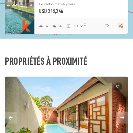
Leasehold / 24 years
USD 218,246
2
4
4
190m
The displayed locations are approximate.
PROPRIÉTÉS À PROXIMITÉ