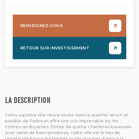
RENSEIGNEZ-VOUS
RETOUR SUR INVESTISSEMENT
LA DESCRIPTION
Cette superbe villa neuve située dans le quartier serein et
paisible de Padonan offre une vue imprenable sur les
rizières verdoyantes. Dotée de quatre chambres luxueuses
avec salles de bains privatives, cette villa est le lieu de
retraite idéal pour les familles ou les groupes d'amis à la