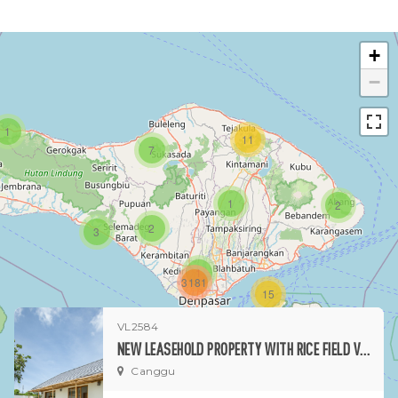
+
−
1
11
7
1
2
2
3
1
3181
15
VL2584
1
NEW LEASEHOLD PROPERTY WITH RICE FIELD VIEW
Canggu