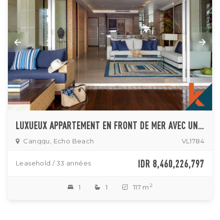
LUXUEUX APPARTEMENT EN FRONT DE MER AVEC UNE CHAMBRE À COUCHER À VENDRE À CANGGU
Canggu, Echo Beach
VL1784
IDR 8,460,226,797
Leasehold / 33 années
2
1
1
117 m