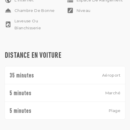
public
storage
L'Internet
Espace De Rangement
room_service
stairs
Chambre De Bonne
Niveau
Laveuse Ou
local_laundry_service
Blanchisserie
DISTANCE EN VOITURE
35 minutes
Aéroport
5 minutes
Marché
5 minutes
Plage