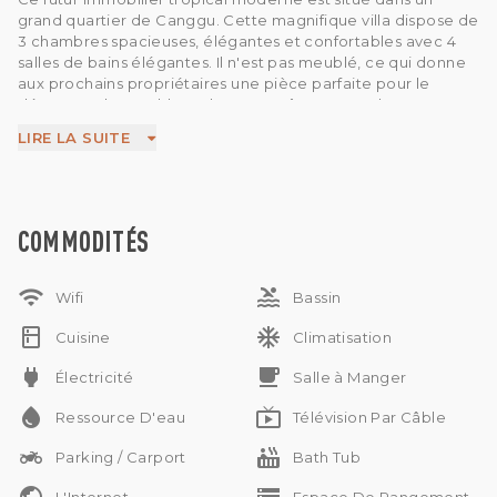
grand quartier de Canggu. Cette magnifique villa dispose de
3 chambres spacieuses, élégantes et confortables avec 4
salles de bains élégantes. Il n'est pas meublé, ce qui donne
aux prochains propriétaires une pièce parfaite pour le
décorer et le meubler selon vos goûts et votre luxe.
Cette propriété offre généreusement une chambre de
LIRE LA SUITE
bonne séparée , 2 niveaux , 3 AC , salon , salle à manger ,
cuisine , 11 x 6 m de piscine , stockage , source d'eau de puits
, électricité 13.200 W et un parking de bonne taille dans la
maison .
C'est une excellente option disponible à la vente dans un
COMMODITÉS
quartier central de Bali. Idéal pour acheter comme maison
ou comme investissement. Disponible en location. À
wifi
pool
seulement 5 minutes de la plage et à 35 minutes de
Wifi
Bassin
l'aéroport.
kitchen
ac_unit
Cuisine
Climatisation
power
free_breakfast
Électricité
Salle à Manger
water_drop
live_tv
Ressource D'eau
Télévision Par Câble
two_wheeler
hot_tub
Parking / Carport
Bath Tub