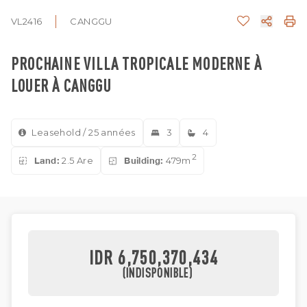
VL2416
CANGGU
PROCHAINE VILLA TROPICALE MODERNE À
LOUER À CANGGU
Leasehold / 25 années
3
4
2
Land:
2.5 Are
Building:
479m
IDR 6,750,370,434
(INDISPONIBLE)