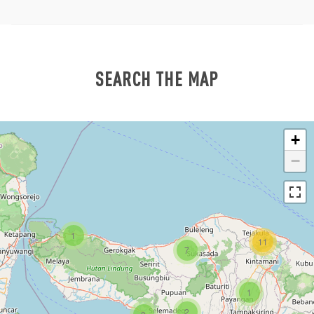
SEARCH THE MAP
+
−
1
11
7
1
2