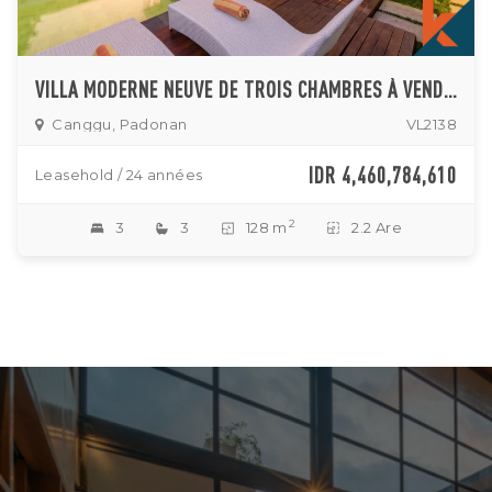
VILLA MODERNE NEUVE DE TROIS CHAMBRES À VENDRE À PADONAN
Canggu, Padonan
VL2138
IDR 4,460,784,610
Leasehold / 24 années
2
3
3
128 m
2.2 Are