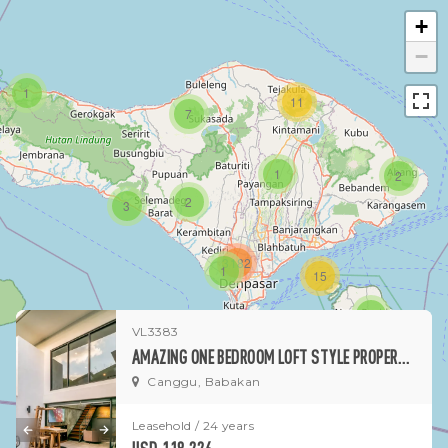
+
−
1
11
7
1
2
2
3
3182
1
15
1
VL3383
AMAZING ONE BEDROOM LOFT STYLE PROPERTY FOR LEASE IN BABAKAN
Canggu, Babakan
Leasehold / 24 years