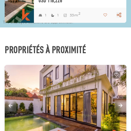
USD 118,226
2
1
1
33m
The displayed locations are approximate.
PROPRIÉTÉS À PROXIMITÉ