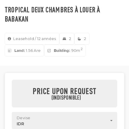
TROPICAL DEUX CHAMBRES À LOUER À
BABAKAN
Leasehold / 12 années
2
2
2
Land:
1.56 Are
Building:
90m
PRICE UPON REQUEST
(INDISPONIBLE)
Devise
IDR