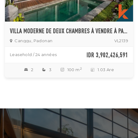
VILLA MODERNE DE DEUX CHAMBRES À VENDRE À PADONAN
Canggu, Padonan
VL2139
IDR 3,902,426,591
Leasehold / 24 années
2
2
3
100 m
1.03 Are