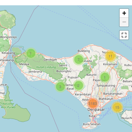
+
−
1
11
7
1
2
3
3183
15