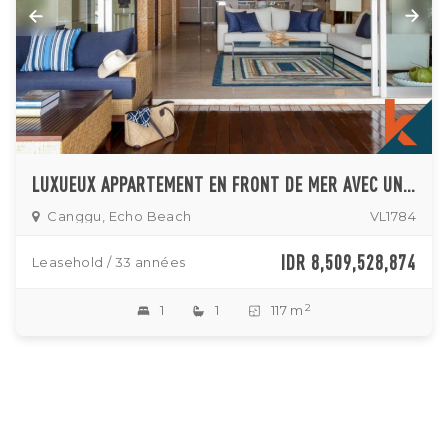
LUXUEUX APPARTEMENT EN FRONT DE MER AVEC UNE CHAMBRE À COUCHER À VENDRE À CANGGU
Canggu, Echo Beach
VL1784
IDR 8,509,528,874
Leasehold / 33 années
2
1
1
117 m