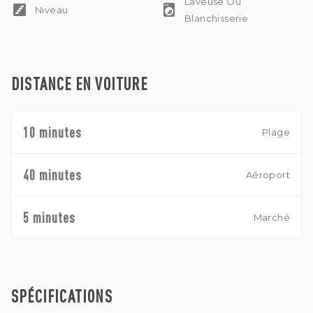
Laveuse Ou
stairs
local_laundry_service
Niveau
Blanchisserie
DISTANCE EN VOITURE
10 minutes
Plage
40 minutes
Aéroport
5 minutes
Marché
SPÉCIFICATIONS