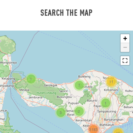
SEARCH THE MAP
+
−
1
11
7
1
2
3
3183