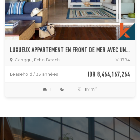
LUXUEUX APPARTEMENT EN FRONT DE MER AVEC UNE CHAMBRE À COUCHER À VENDRE À CANGGU
Canggu, Echo Beach
VL1784
IDR 8,464,167,264
Leasehold / 33 années
2
1
1
117 m