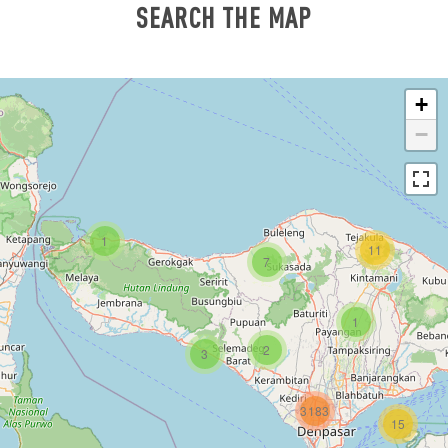
SEARCH THE MAP
+
−
1
11
7
1
2
3
3183
15