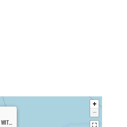
+
−
TRANQUIL 2 BEDROOM LEASEHOLD VILLA WITH ELEVATED RIVER VIEW IN CANGGU FOR SALE