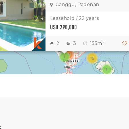
Canggu, Padonan
1
11
7
Leasehold / 22 years
USD 290,000
1
2
2
3
2
2
3
155m
3181
1
15
1