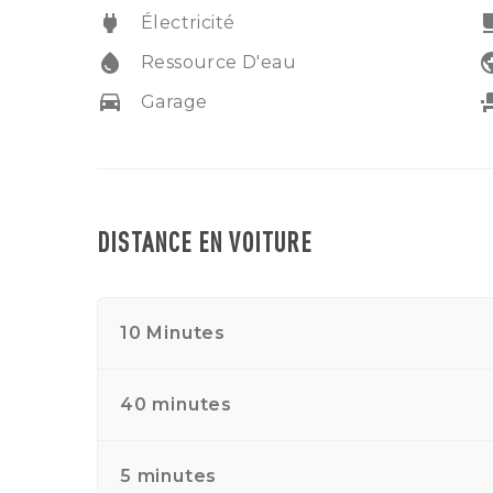
minutes de l’aéroport.
power
free_br
Électricité
water_drop
pub
Ressource D'eau
drive_eta
event
Garage
DISTANCE EN VOITURE
10 Minutes
40 minutes
5 minutes