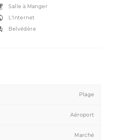
eakfast
Salle à Manger
lic
L'Internet
_seat
Belvédère
Plage
Aéroport
Marché